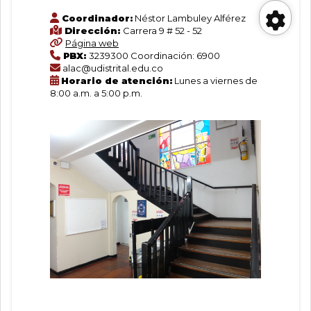
Coordinador:
Néstor Lambuley Alférez
Dirección:
Carrera 9 # 52 - 52
Her
Página web
PBX:
3239300 Coordinación: 6900
alac@udistrital.edu.co
de
Horario de atención:
Lunes a viernes de
8:00 a.m. a 5:00 p.m.
acc