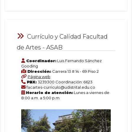
Currículo y Calidad Facultad
de Artes - ASAB
Coordinador:
Luis Fernando Sánchez
Gooding
Dirección:
Carrera 13 # 14 - 69 Piso 2
Página web
PBX:
3239300 Coordinación: 6623
facartes-curriculo@udistrital.edu.co
Horario de atención:
Lunes a viernes de
8:00 a.m. a 5:00 p.m