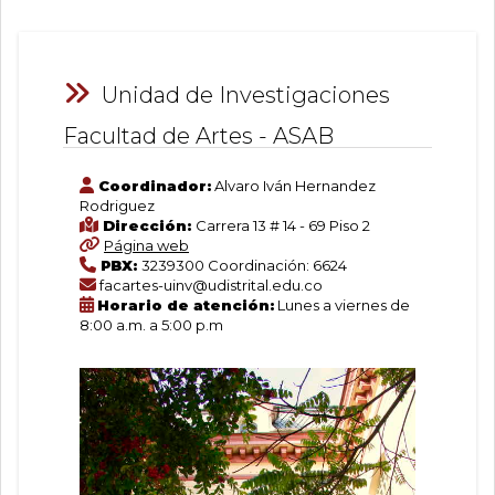
Unidad
Un
Se
Sa
Of
La
Cu
Bi
Ac
de
d
Ac
d
d
d
y
An
Lu
Investigaciones
Ex
Fa
Ex
Bi
la
Ca
Na
A.
Unidad de Investigaciones
Facultad
Fa
d
A
Un
Fa
Fa
d
Ca
de
d
Ar
Fa
D
d
la
-
Facultad de Artes - ASAB
Artes
Ar
-
d
Ar
Ar
Fa
A
-
-
A
Ar
A
-
d
ASAB
A
-
A
Ar
Coordinador:
Alvaro Iván Hernandez
A
A
Rodriguez
Dirección:
Carrera 13 # 14 - 69 Piso 2
Página web
PBX:
3239300 Coordinación: 6624
facartes-uinv@udistrital.edu.co
Horario de atención:
Lunes a viernes de
8:00 a.m. a 5:00 p.m