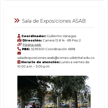
Sala de Exposiciones ASAB
Coordinador:
Guillermo Vanegas
Dirección:
Carrera 13 # 14 - 69 Piso 2
Página web
PBX:
3239300 Coordinación: 6618
saladexposiciones.asab@correo.udistrital.edu.co
Horario de atención:
Lunes a viernes de
10:00 a.m. – 5:00 p.m.