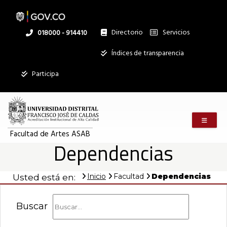
Pasar
al
contenido
principal
Directorio
Servicios
Linea
018000 - 914410
nacional
Institucional
Índices de transparencia
Participa
Menú m
Facultad de Artes ASAB
Dependencias
Inicio
Facultad
Dependencias
Usted está en:
Buscar