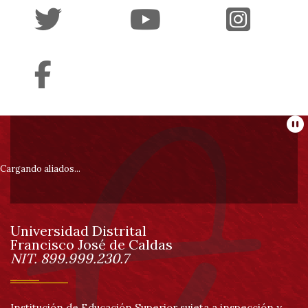
Her
de
acc
Información
Pa
pie
Cargando aliados...
de
Universidad Distrital
página
Francisco José de Caldas
Información
NIT. 899.999.230.7
Institución de Educación Superior sujeta a inspección y