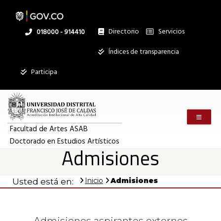
Pasar
al
contenido
principal
Directorio
Servicios
Linea
018000 - 914410
nacional
Institucional
Índices de transparencia
Participa
Menú m
Facultad de Artes ASAB
Doctorado en Estudios Artísticos
Admisiones
Inicio
Admisiones
Usted está en: