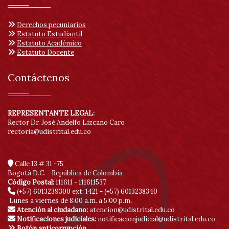
Derechos pecuniarios
Estatuto Estudiantil
Estatuto Académico
Estatuto Docente
Contáctenos
REPRESENTANTE LEGAL:
Rector Dr. José Andelfo Lizcano Caro
rectoria@udistrital.edu.co
Calle 13 # 31 -75
Bogotá D.C. - República de Colombia
Código Postal:
111611 - 111611537
(+57) 6013239300
ext: 1421 - (+57) 6013238340
Lunes a viernes de 8:00 a.m. a 5:00 p.m.
Atención al ciudadano:
atencion@udistrital.edu.co
Notificaciones judiciales:
notificacionjudicial@udistrital.edu.co
Botón anticorrupción