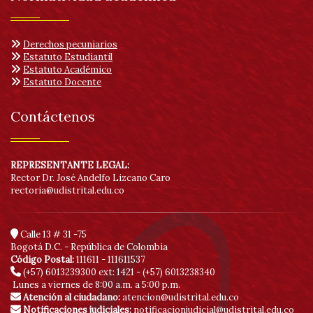
Derechos pecuniarios
Estatuto Estudiantil
Estatuto Académico
Estatuto Docente
Contáctenos
REPRESENTANTE LEGAL:
Rector Dr. José Andelfo Lizcano Caro
rectoria@udistrital.edu.co
Calle 13 # 31 -75
Bogotá D.C. - República de Colombia
Código Postal:
111611 - 111611537
(+57) 6013239300
ext: 1421 - (+57) 6013238340
Lunes a viernes de 8:00 a.m. a 5:00 p.m.
Atención al ciudadano:
atencion@udistrital.edu.co
Notificaciones judiciales:
notificacionjudicial@udistrital.edu.co