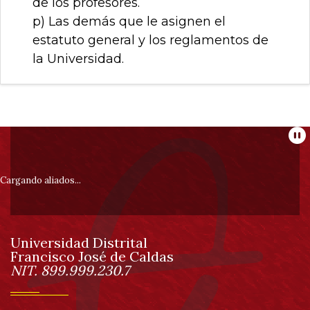
de los profesores.
p) Las demás que le asignen el
estatuto general y los reglamentos de
la Universidad.
Información
Pa
pie
Cargando aliados...
de
Universidad Distrital
página
Francisco José de Caldas
Información
NIT. 899.999.230.7