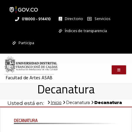
Pasar
al
contenido
principal
Directorio
Servicios
Linea
018000 - 914410
nacional
Institucional
Índices de transparencia
Participa
Menú m
Facultad de Artes ASAB
Decanatura
Inicio
Decanatura
Decanatura
Usted está en:
Decanatura