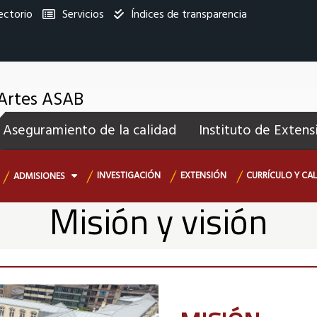
ectorio
Servicios
Índices de transparencia
titucional
 Artes ASAB
enú
Aseguramiento de la calidad
Instituto de Extens
ecundario
INVESTIGACIÓN
EXTENSIÓN
CURRÍCULO Y CA
ADMISIONES
Misión y visión
Misión