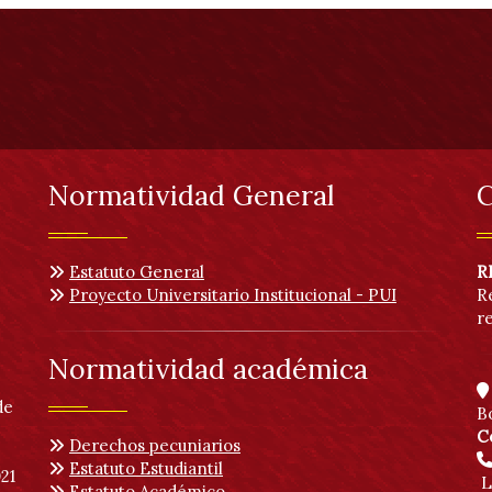
Normatividad General
C
Estatuto General
R
Proyecto Universitario Institucional - PUI
R
r
Normatividad académica
de
B
C
Derechos pecuniarios
Estatuto Estudiantil
21
L
Estatuto Académico