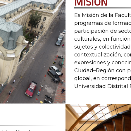
Es Misión de la Facul
programas de formació
participación de sect
culturales, en funció
sujetos y colectivida
contextualización, c
expresiones y conocim
Ciudad–Región con pr
global, en correspond
Universidad Distrital