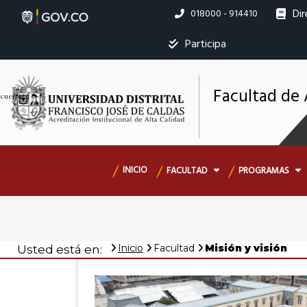
Pasar
Dir
Linea
018000 - 914410
al
nacional
contenido
Ins
Participa
principal
Facultad de
M
cuerpo; } ?>
s
Navegación
INICIO
FACULTAD
PROGRAMAS
principal
Inicio
Facultad
Misión y visión
Usted está en: