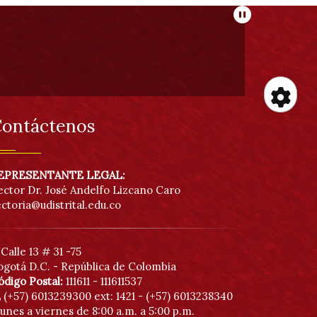
Pausar
He
ontáctenos
de
EPRESENTANTE LEGAL:
ector Dr. José Andelfo Lizcano Caro
acc
ectoria@udistrital.edu.co
Calle 13 # 31 -75
ogotá D.C. - República de Colombia
ódigo Postal:
111611 - 111611537
(+57) 6013239300
ext: 1421 - (+57) 6013238340
unes a viernes de 8:00 a.m. a 5:00 p.m.