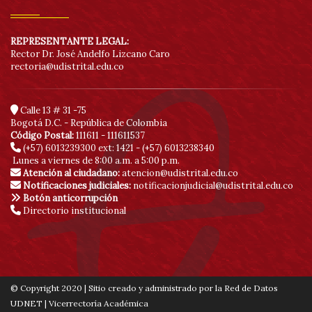
REPRESENTANTE LEGAL:
Rector Dr. José Andelfo Lizcano Caro
rectoria@udistrital.edu.co
Calle 13 # 31 -75
Bogotá D.C. - República de Colombia
Código Postal:
111611 - 111611537
(+57) 6013239300
ext: 1421 - (+57) 6013238340
Lunes a viernes de 8:00 a.m. a 5:00 p.m.
Atención al ciudadano:
atencion@udistrital.edu.co
Notificaciones judiciales:
notificacionjudicial@udistrital.edu.co
Botón anticorrupción
Directorio institucional
© Copyright 2020 | Sitio creado y administrado por la Red de Datos
UDNET | Vicerrectoría Académica