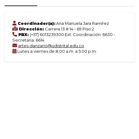
Coordinador(a):
Ana Manuela Jara Ramírez
Dirección:
Carrera 13 # 14 - 69 Piso 2
PBX:
(+57) 6013239300 Ext: Coordinación: 6630 -
Secretaria: 6614
artes-danzario@udistrital.edu.co
Lunes a viernes de 8:00 a.m. a 5:00 p.m.