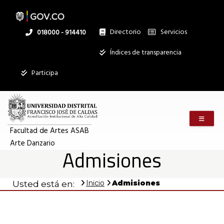
Pasar
al
contenido
principal
Directorio
Servicios
Linea
018000 - 914410
nacional
Institucional
Índices de transparencia
Participa
Menú m
Facultad de Artes ASAB
Arte Danzario
Admisiones
Inicio
Admisiones
Usted está en: