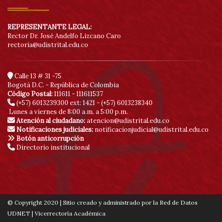
de
REPRESENTANTE LEGAL:
Rector Dr. José Andelfo Lizcano Caro
acc
rectoria@udistrital.edu.co
Calle 13 # 31 -75
Bogotá D.C. - República de Colombia
Código Postal:
111611 - 111611537
(+57) 6013239300
ext: 1421 - (+57) 6013238340
Lunes a viernes de 8:00 a.m. a 5:00 p.m.
Atención al ciudadano:
atencion@udistrital.edu.co
Notificaciones judiciales:
notificacionjudicial@udistrital.edu.co
Botón anticorrupción
Directorio institucional
© Copyright 2020 | Sitio creado y administrado por la Red de Datos
UDNET | Vicerrectoría Académica