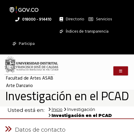
Pasar
al
contenido
principal
Directorio
Servicios
Linea
018000 - 914410
nacional
Institucional
Índices de transparencia
Participa
Menú m
Facultad de Artes ASAB
Arte Danzario
Investigación en el PCAD
Inicio
Investigación
Usted está en:
Investigación en el PCAD
Datos de contacto