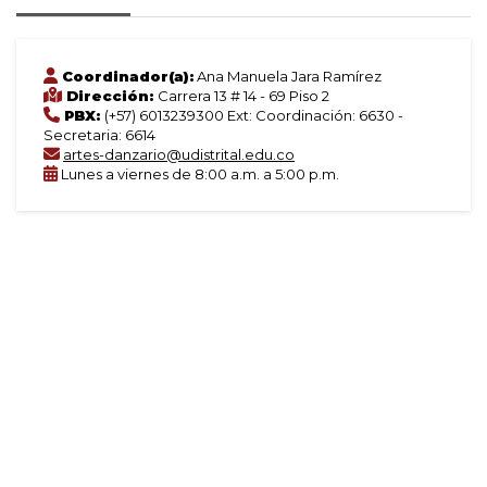
Coordinador(a):
Ana Manuela Jara Ramírez
Dirección:
Carrera 13 # 14 - 69 Piso 2
PBX:
(+57) 6013239300 Ext: Coordinación: 6630 -
Secretaria: 6614
artes-danzario@udistrital.edu.co
Lunes a viernes de 8:00 a.m. a 5:00 p.m.