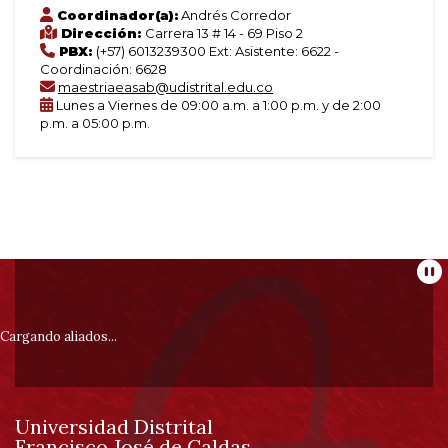
Coordinador(a):
Andrés Corredor
Dirección:
Carrera 13 # 14 - 69 Piso 2
PBX:
(+57) 6013239300 Ext: Asistente: 6622 -
Coordinación: 6628
maestriaeasab@udistrital.edu.co
Lunes a Viernes de 09:00 a.m. a 1:00 p.m. y de 2:00
p.m. a 05:00 p.m.
Información
Pa
pie
Cargando aliados...
de
Universidad Distrital
Francisco José de Caldas