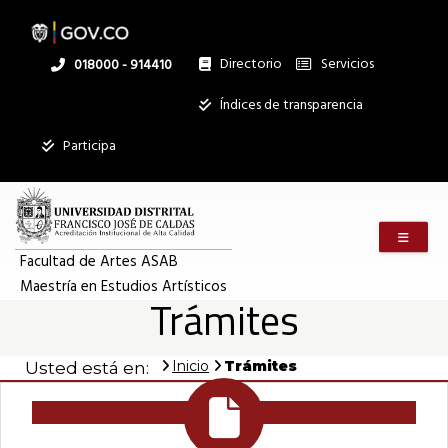
Pasar
al
contenido
principal
Directorio
Servicios
Linea
018000 - 914410
nacional
Institucional
Índices de transparencia
Participa
Menú m
Facultad de Artes ASAB
Maestría en Estudios Artísticos
Trámites
Inicio
Trámites
Usted está en: