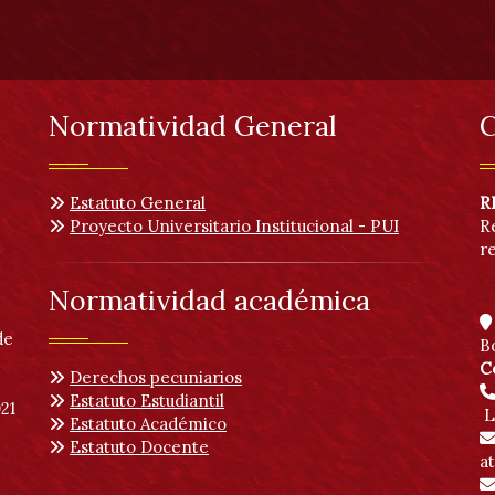
Normatividad General
C
Estatuto General
R
Proyecto Universitario Institucional - PUI
R
r
Normatividad académica
de
B
C
Derechos pecuniarios
Estatuto Estudiantil
21
L
Estatuto Académico
Estatuto Docente
a