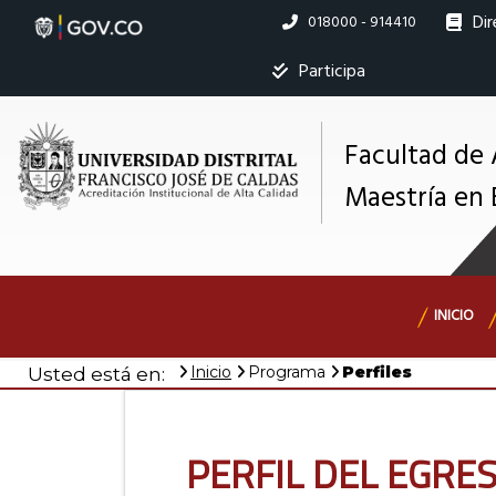
Pasar
Dir
Linea
018000 - 914410
al
nacional
contenido
Ins
Participa
principal
Facultad de
Maestría en 
M
s
Navegación
INICIO
principal
Inicio
Programa
Perfiles
Usted está en:
Perfil del egre