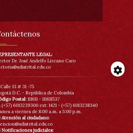
ontáctenos
EPRESENTANTE LEGAL:
ector Dr. José Andelfo Lizcano Caro
ectoria@udistrital.edu.co
He
Calle 13 # 31 -75
ogotá D.C. - República de Colombia
de
ódigo Postal:
111611 - 111611537
(+57) 6013239300
ext: 1421 - (+57) 6013238340
acc
unes a viernes de 8:00 a.m. a 5:00 p.m.
Atención al ciudadano:
tencion@udistrital.edu.co
Notificaciones judiciales: