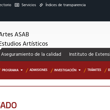
ectorio
Servicios
Índices de transparencia
titucional
 Artes ASAB
Estudios Artísticos
enú
Aseguramiento de la calidad
Instituto de Extens
ecundario
ADMISIONES
TRÁMITES
E
PROGRAMA
INVESTIGACIÓN
sado