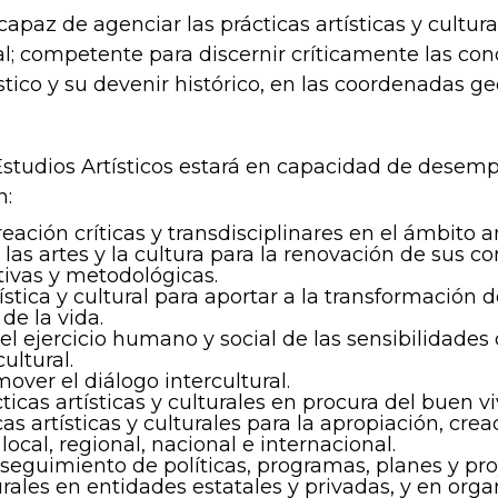
capaz de agenciar las prácticas artísticas y cultu
l; competente para discernir críticamente las con
stico y su devenir histórico, en las coordenadas 
 Estudios Artísticos estará en capacidad de dese
n:
ación críticas y transdisciplinares en el ámbito artí
as artes y la cultura para la renovación de sus c
ativas y metodológicas.
stica y cultural para aportar a la transformación 
de la vida.
 el ejercicio humano y social de las sensibilidade
ultural.
over el diálogo intercultural.
cticas artísticas y culturales en procura del buen viv
 artísticas y culturales para la apropiación, creac
ocal, regional, nacional e internacional.
seguimiento de políticas, programas, planes y pro
turales en entidades estatales y privadas, y en org