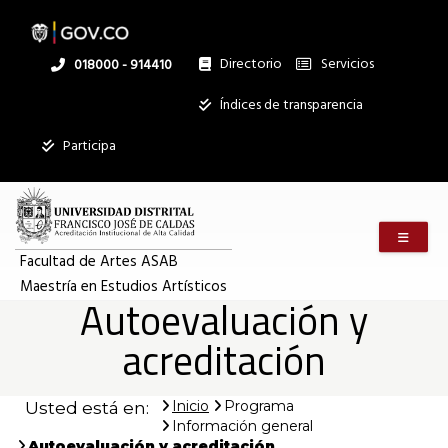
Pasar
al
contenido
principal
Directorio
Servicios
Linea
018000 - 914410
nacional
Institucional
Índices de transparencia
Participa
Menú m
Facultad de Artes ASAB
Maestría en Estudios Artísticos
Autoevaluación y
acreditación
Inicio
Programa
Usted está en:
Información general
Autoevaluación y acreditación