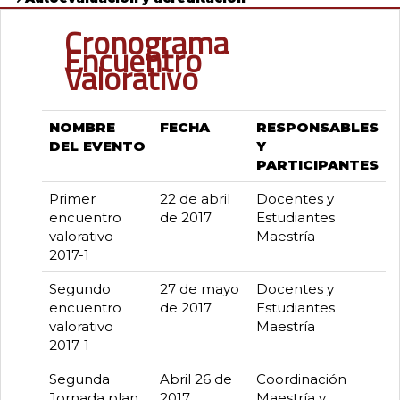
Cronograma
Encuentro
Valorativo
NOMBRE
FECHA
RESPONSABLES
DEL EVENTO
Y
PARTICIPANTES
Primer
22 de abril
Docentes y
encuentro
de 2017
Estudiantes
valorativo
Maestría
2017-1
Segundo
27 de mayo
Docentes y
encuentro
de 2017
Estudiantes
valorativo
Maestría
2017-1
Segunda
Abril 26 de
Coordinación
Jornada plan
2017
Maestría y