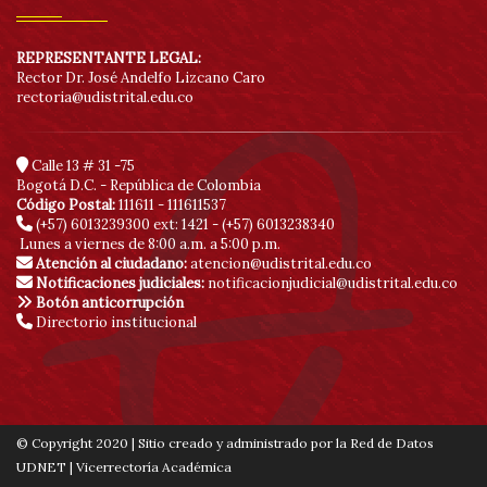
REPRESENTANTE LEGAL:
Rector Dr. José Andelfo Lizcano Caro
rectoria@udistrital.edu.co
Calle 13 # 31 -75
Bogotá D.C. - República de Colombia
Código Postal:
111611 - 111611537
(+57) 6013239300
ext: 1421 - (+57) 6013238340
Lunes a viernes de 8:00 a.m. a 5:00 p.m.
Atención al ciudadano:
atencion@udistrital.edu.co
Notificaciones judiciales:
notificacionjudicial@udistrital.edu.co
Botón anticorrupción
Directorio institucional
© Copyright 2020 | Sitio creado y administrado por la Red de Datos
UDNET | Vicerrectoría Académica