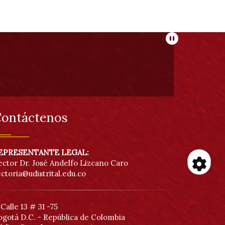
Pausar
ontáctenos
EPRESENTANTE LEGAL:
ector Dr. José Andelfo Lizcano Caro
ectoria@udistrital.edu.co
He
de
Calle 13 # 31 -75
ogotá D.C. - República de Colombia