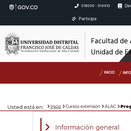
Pasar
Dir
Linea
018000 - 914410
al
nacional
contenido
Ins
Participa
principal
Facultad de
M
Unidad de E
s
Navegación
INICIO
INF
principal
Inicio
Cursos extensión
ALAC
Pro
Usted está en:
Información general