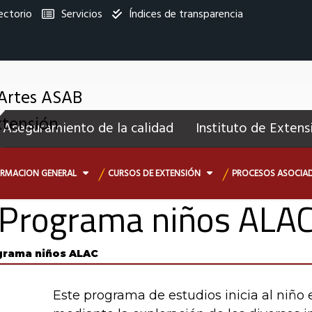
ectorio
Servicios
Índices de transparencia
titucional
 Artes ASAB
enú
xtensión
Aseguramiento de la calidad
Instituto de Extens
ecundario
ORMACION GENERAL
CURSOS DE EXTENSIÓN
PROCESOS ASOCIAD
Programa niños ALA
grama niños ALAC
Este programa de estudios inicia al niño 